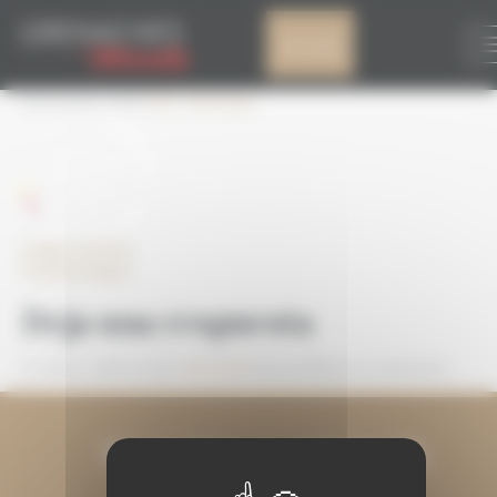
Panel de gestión de cookies
STAMP-2019
Mi cuenta
30 Octubre 2018
119 × 114
Inicio
Imagen anterior
Próxima imagen
Deja una respuesta
Lo siento, debes estar
conectado
para publicar un comentario.
MANTENGAMOS EL
CONTACTO