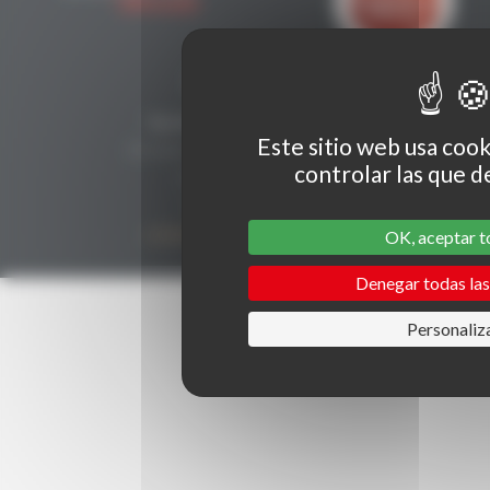
CONTACTO
Secrétariat Grenaches du Monde
Este sitio web usa cook
19, Avenue de Grande Bretagne BP649
controlar las que d
66006 PERPIÑÁN cedex
33 (0)4 68 51 21 22
contact@grenachesdumonde.com
OK, aceptar 
Denegar todas las
Personaliz