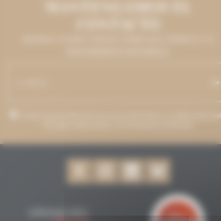
MANTENGAMOS EL
CONTACTO
DÉJANOS TU DIRECCIÓN DE CORREO ELECTRÓNICO Y TE
MANTENDREMOS INFORMADO.
Acepto que mi dirección de correo electrónico se utilice para envi
mensajes relacionados con Grenaches du Monde.