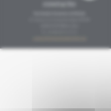
CONTACTO
Secrétariat Grenaches du Monde
19, Avenue de Grande Bretagne BP649
66006 PERPIÑÁN cedex
33 (0)4 68 51 21 22
contact@grenachesdumonde.com