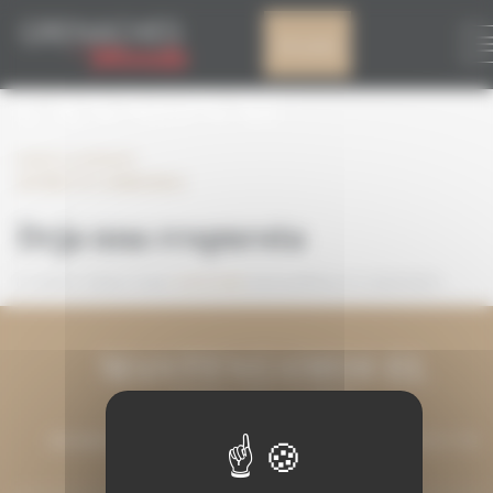
Panel de gestión de cookies
IDONEITA
Mi cuenta
CANNONAU
Leave a comment
IDONEITA CANNONAU
Deja una respuesta
Lo siento, debes estar
conectado
para publicar un comentario.
MANTENGAMOS EL
CONTACTO
DÉJANOS TU DIRECCIÓN DE CORREO ELECTRÓNICO Y TE
MANTENDREMOS INFORMADO.