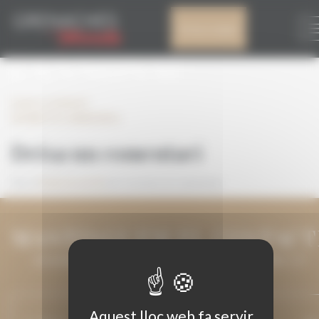
Panell de gestió de galetes
IDONEITA
El meu compte
CANNONAU
Leave a comment
IDONEITA CANNONAU
Deixa un comentari
Heu d'
iniciar la sessió
per escriure un comentari.
MANTINGUEM EL CONTACT
DEIXA'NS LA TEVA ADREÇA DE CORREU ELECTRÒNIC I ET
MANTINDREM INFORMAT.
Aquest lloc web fa servir