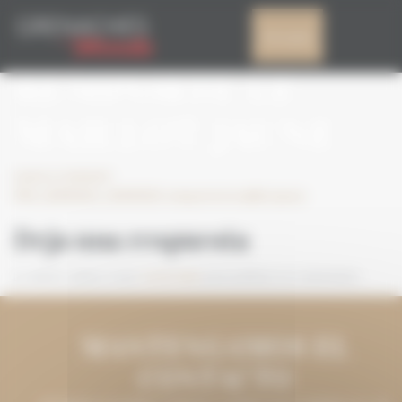
Panel de gestión de cookies
FRA_GDM2021_GDM
Mi cuenta
REMPORTE LE
MAILLOT JAUNE
Leave a comment
FRA_GDM2021_GDM2021 remporte le maillot jaune
Deja una respuesta
Lo siento, debes estar
conectado
para publicar un comentario.
MANTENGAMOS EL
CONTACTO