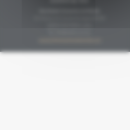
CONTACTO
Secrétariat Grenaches du Monde
19, Avenue de Grande Bretagne BP649
66006 PERPIÑÁN cedex
33 (0)4 68 51 21 22
contact@grenachesdumonde.com