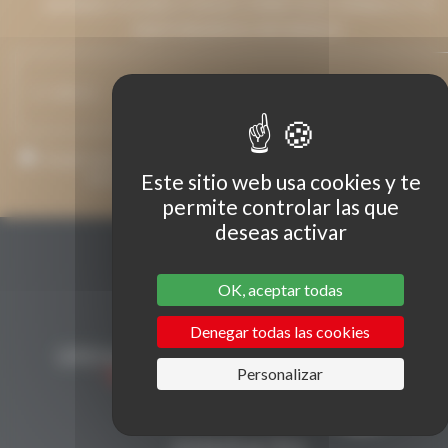
DÉJANOS TU DIRECCIÓN DE CORREO ELECTRÓNICO Y TE
MANTENDREMOS INFORMADO.
Acepto que mi dirección de correo electrónico se utilice para envi
mensajes relacionados con Grenaches du Monde.
Este sitio web usa cookies y te
permite controlar las que
deseas activar
OK, aceptar todas
Denegar todas las cookies
Personalizar