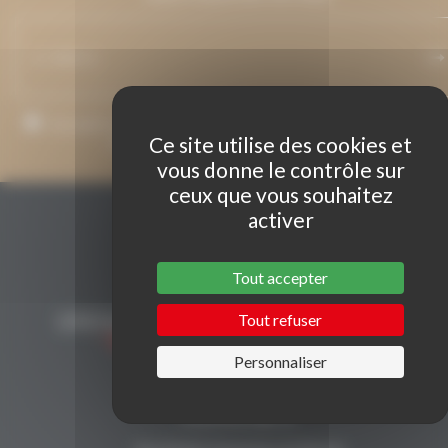
J’accepte que mon adresse de courriel soit utilisée pour l’envoi 
Ce site utilise des cookies et
messages relatifs à Grenaches du Monde.
vous donne le contrôle sur
ceux que vous souhaitez
activer
Tout accepter
Tout refuser
Personnaliser
CONTACT