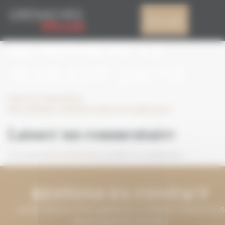
Panneau de gestion des cookies
FRA_GDM2021_GDM
Mon compte
REMPORTE LE
MAILLOT JAUNE
Laisser un commentaire
FRA_GDM2021_GDM2021 remporte le maillot jaune
Laisser un commentaire
Vous devez
être connecté
pour publier un commentaire.
RESTONS EN CONTACT
LAISSEZ-NOUS VOTRE ADRESSE DE COURRIEL ET NOUS VOUS
MAINTIENDRONS INFORMÉ.