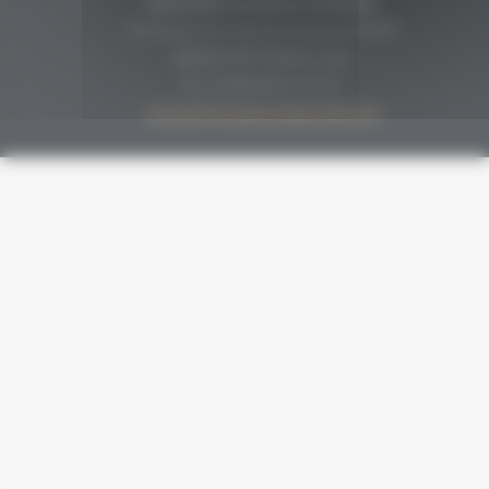
Secrétariat Grenaches du Monde
19, Avenue de Grande Bretagne BP649
66006 PERPIGNAN cedex
33 (0)4 68 51 21 22
contact@grenachesdumonde.com