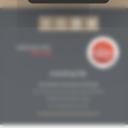
CONTACTE
Secrétariat Grenaches du Monde
19, Avenue de Grande Bretagne BP649
66006 PERPINYÀ cedex
33 (0)4 68 51 21 22
contact@grenachesdumonde.com