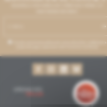
DEIXA'NS LA TEVA ADREÇA DE CORREU ELECTRÒNIC I ET
MANTINDREM INFORMAT.
Accepto que la meva adreça de correu electrònic s'utilitzi per a
enviar missatges relacionats amb Grenaches du Monde.