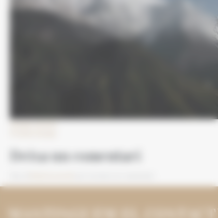
Imatge anterior
Próxima imatge
Deixa un comentari
Heu d'
iniciar la sessió
per escriure un comentari.
MANTINGUEM EL CONTACT