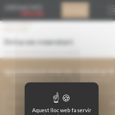
Panell de gestió de galetes
PALMARES_2019
El meu compte
Leave a comment
palmares_2019
Deixa un comentari
Heu d'
iniciar la sessió
per escriure un comentari.
MANTINGUEM EL CONTACT
DEIXA'NS LA TEVA ADREÇA DE CORREU ELECTRÒNIC I ET
MANTINDREM INFORMAT.
Aquest lloc web fa servir