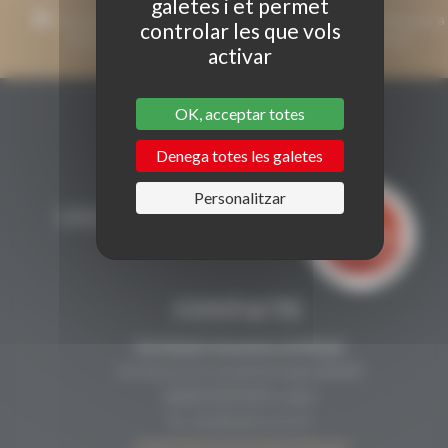
galetes i et permet
Accepto que la meva adreça de correu electrònic s'utilitzi per a
controlar les que vols
enviar missatges relacionats amb Grenaches du Monde.
activar
OK, acceptar totes
Denega totes les galetes
Personalitzar
CONTACTE
Secrétariat Grenaches du Monde
19, Avenue de Grande Bretagne BP649
66006 PERPINYÀ cedex
33 (0)4 68 51 21 22
contact@grenachesdumonde.com