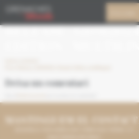
Panell de gestió de galetes
PRESS
El meu compte
RELEASE_GDM202
EDITION_MULTILI
Leave a comment
Press Release_GDM2024_Olympic Edition_multilingual
Deixa un comentari
Heu d'
iniciar la sessió
per escriure un comentari.
MANTINGUEM EL CONTACT
DEIXA'NS LA TEVA ADREÇA DE CORREU ELECTRÒNIC I ET
MANTINDREM INFORMAT.