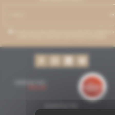
Accepto que la meva adreça de correu electrònic s'utilitzi per a
enviar missatges relacionats amb Grenaches du Monde.
CONTACTE