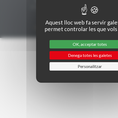
Secrétariat Grenaches du Monde
19, Avenue de Grande Bretagne BP649
66006 PERPINYÀ cedex
33 (0)4 68 51 21 22
Aquest lloc web fa servir gale
contact@grenachesdumonde.com
permet controlar les que vols
OK, acceptar totes
Denega totes les galetes
Personalitzar