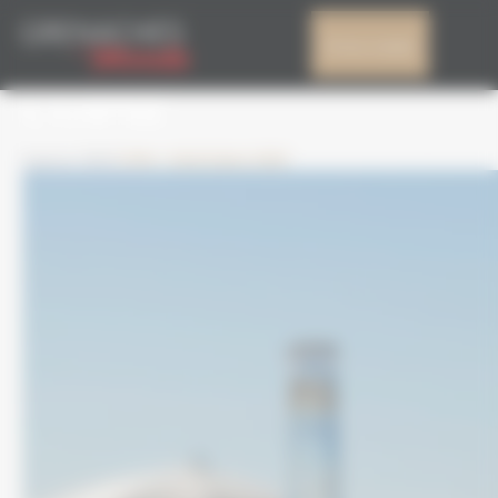
Panell de gestió de galetes
IMG_4347 COPIE
El meu compte
COPIE
6 gener 2020
3744 × 5616
Edició 2020