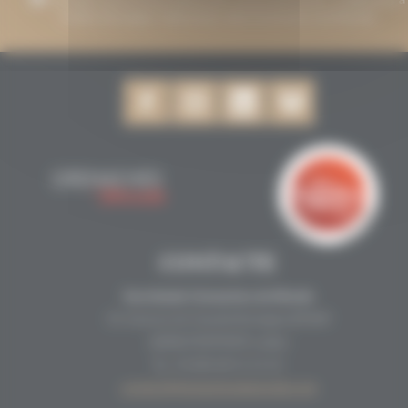
enviar missatges relacionats amb Grenaches du Monde.
CONTACTE
Secrétariat Grenaches du Monde
19, Avenue de Grande Bretagne BP649
66006 PERPINYÀ cedex
33 (0)4 68 51 21 22
contact@grenachesdumonde.com