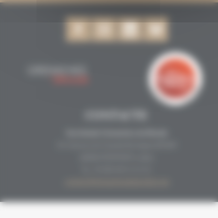
CONTACTE
Secrétariat Grenaches du Monde
19, Avenue de Grande Bretagne BP649
66006 PERPINYÀ cedex
33 (0)4 68 51 21 22
contact@grenachesdumonde.com