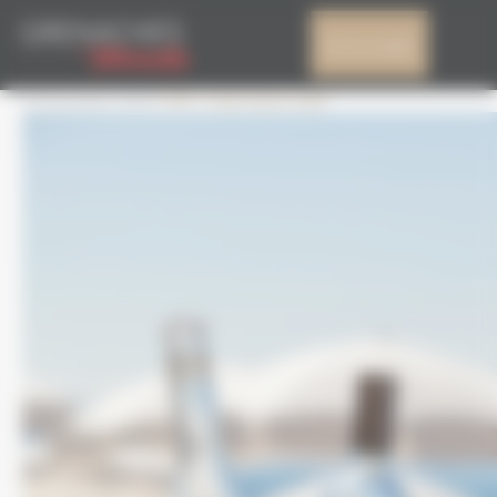
Panell de gestió de galetes
IMG_4432
El meu compte
27 Desembre 2019
3744 × 5616
Edició 2020