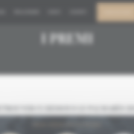
026
PER LA STAMPA
EVENTI
CONTATTI
IL MIO ACCOUNT
I PREMI
ETROUVER CI-DESSOUS LE PALMARÈS 20
PREMI GRENACHES DU MONDE