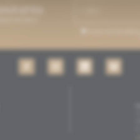
CONTATTO
ERREMO INFORMATI.
Accetto che il mio indirizzo
Se
1
6
c