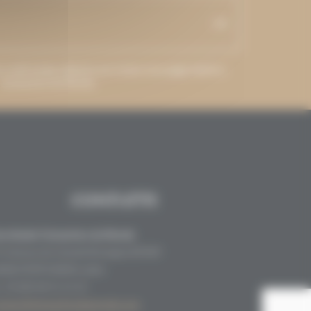
 e-mail venga utilizzato per inviare messaggi relativi a
Grenaches du Monde.
CONTATTI
crétariat Grenaches du Monde
9, Avenue de Grande Bretagne BP649
6006 PERPIGNAN cedex
33 (0)4 68 51 21 22
ontact@grenachesdumonde.com