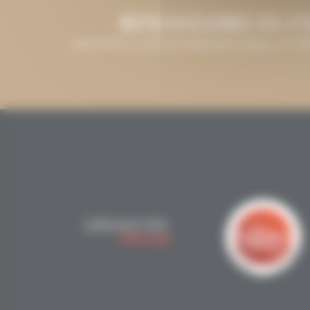
RIMANIAMO IN 
LASCIATECI IL VOSTRO INDIRIZZO E-MAIL E VI T