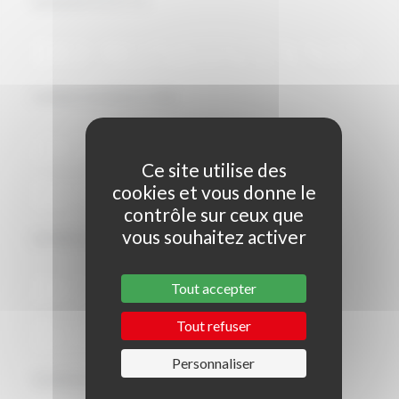
GarnachaTOTOTTO
DO SOMONTANO
GARNACHA SELECCIÓN
DO CAMPO DE
Ce site utilise des
BORJA
cookies et vous donne le
contrôle sur ceux que
vous souhaitez activer
GRUÑON 2016
DO CAMPO DE
Tout accepter
BORJA
Tout refuser
Personnaliser
GRUÑON 2015