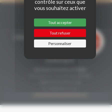
contrôle sur ceux que
vous souhaitez activer
Tout accepter
Tout refuser
Personnaliser
CONTACT
Secrétariat Grenaches du Monde
19, Avenue de Grande Bretagne BP649
66006 PERPIGNAN cedex
33 (0)4 68 51 21 22
contact@grenachesdumonde.com