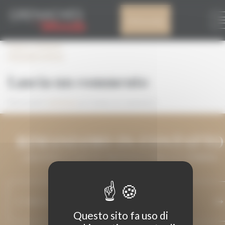
Pannello di gestione dei cookies
20220301143532
Il mio account
Leave a comment
20220301143532
Lascia un commento
Devi essere
connesso
per inviare un commento.
RIMANIAMO IN CONTATTO
LASCIATECI IL VOSTRO INDIRIZZO E-MAIL E VI TERREMO
INFORMATI.
Questo sito fa uso di