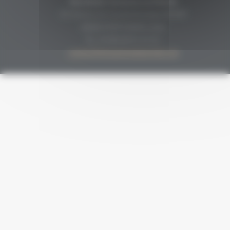
Secrétariat Grenaches du Monde
19, Avenue de Grande Bretagne BP649
66006 PERPIGNAN cedex
33 (0)4 68 51 21 22
contact@grenachesdumonde.com