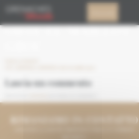
Pannello di gestione dei cookies
CAT_GDM2021_GDM
Il mio account
OBTÉ EL MAILLOT
GROC
Leave a comment
CAT_GDM2021_GDM2021 obté el maillot groc
Lascia un commento
Devi essere
connesso
per inviare un commento.
RIMANIAMO IN CONTATTO
LASCIATECI IL VOSTRO INDIRIZZO E-MAIL E VI TERREMO
INFORMATI.