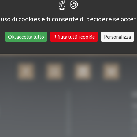
ATTO
uso di cookies e ti consente di decidere se accetta
ERREMO INFORMATI.
Ok, accetta tutto
Rifiuta tutti i cookie
Personalizza
Accetto che il mio indirizzo
Se
1
6
c