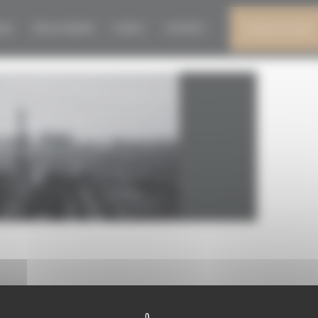
CCUEIL14
026
PER LA STAMPA
EVENTI
CONTATTI
IL MIO ACCOUNT