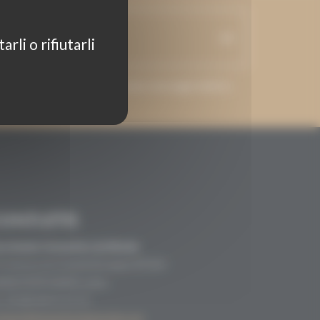
rli o rifiutarli
 e-mail venga utilizzato per inviare messaggi relativi a
Grenaches du Monde.
CONTATTI
crétariat Grenaches du Monde
9, Avenue de Grande Bretagne BP649
6006 PERPIGNAN cedex
33 (0)4 68 51 21 22
ontact@grenachesdumonde.com