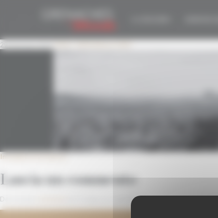
Pannello di gestione dei cookies
GDM-24-BANDEAU-A
IL CONCORSO
EDIZIONE 2
29 Gennaio 2024
1920 × 500
Edizione 2024
Immagine precedente
Lascia un commento
Devi essere
connesso
per inviare un commento.