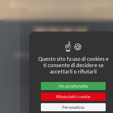
Accetto che il mio indirizzo e-mail venga utilizzato per inviare
messaggi relativi a Grenaches du Monde.
Questo sito fa uso di cookies e
ti consente di decidere se
accettarli o rifiutarli
CONTATTI
Ok, accetta tutto
Secrétariat Grenaches du Monde
19, Avenue de Grande Bretagne BP649
Rifiuta tutti i cookie
66006 PERPIGNAN cedex
33 (0)4 68 51 21 22
Personalizza
contact@grenachesdumonde.com