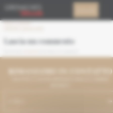
Pannello di gestione dei cookies
GDM2021_PALMARÈ
Il mio account
Leave a comment
GDM2021_palmarès2021
Lascia un commento
Devi essere
connesso
per inviare un commento.
RIMANIAMO IN CONTATTO
LASCIATECI IL VOSTRO INDIRIZZO E-MAIL E VI TERREMO
INFORMATI.