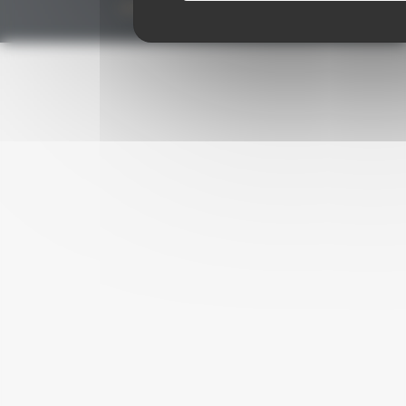
contact@grenachesdumonde.com