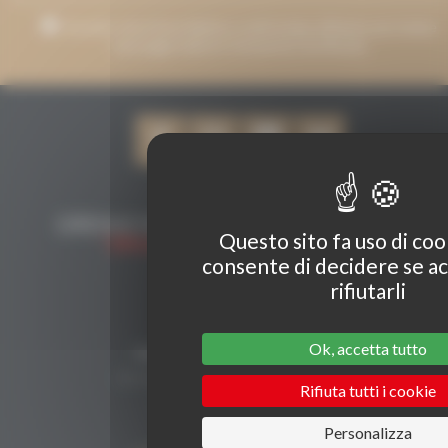
Accetto che il mio indirizzo e-mail venga utilizzato per inviare
messaggi relativi a Grenaches du Monde.
Questo sito fa uso di cook
consente di decidere se ac
rifiutarli
CONTATTI
Ok, accetta tutto
Secrétariat Grenaches du Monde
19, Avenue de Grande Bretagne BP649
Rifiuta tutti i cookie
66006 PERPIGNAN cedex
33 (0)4 68 51 21 22
Personalizza