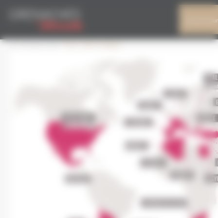
Pannello di gestione dei cookies
CARTE-2017
Il mio accou
11 Ottobre 2017
716 × 442
Il vitigno