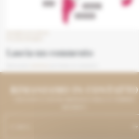
Immagine precedente
Prossima immagine
Lascia un commento
Devi essere
connesso
per inviare un commento.
RIMANIAMO IN CONTATTO
LASCIATECI IL VOSTRO INDIRIZZO E-MAIL E VI TERREMO
INFORMATI.