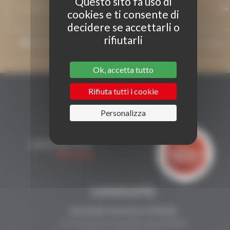
Questo sito fa uso di
cookies e ti consente di
decidere se accettarli o
rifiutarli
Accetto che il mio indirizzo e-mail venga utilizzato per inviare
messaggi relativi a Grenaches du Monde.
Ok, accetta tutto
Rifiuta tutti i cookie
Personalizza
CONTATTI
Secrétariat Grenaches du Monde
19, Avenue de Grande Bretagne BP649