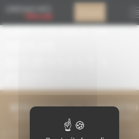
Pannello di gestione dei cookies
2019 : LES
Il mio account
GRENACHES DU
MONDE
REVIENNENT À
PERPIGNAN
RIMANIAMO IN CONTATTO
LASCIATECI IL VOSTRO INDIRIZZO E-MAIL E VI TERREMO
INFORMATI.