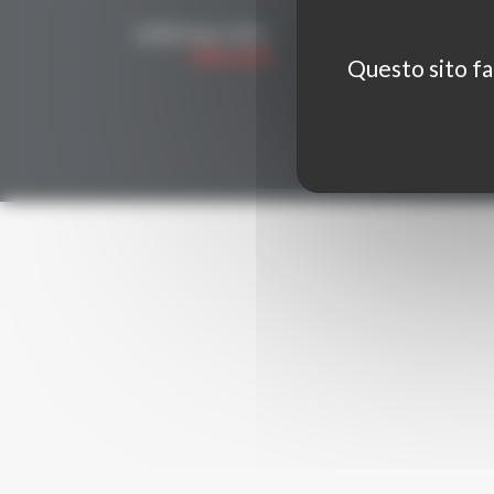
Questo sito fa 