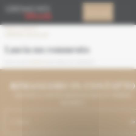
Pannello di gestione dei cookies
GDM2023_RESULTS
Il mio account
Leave a comment
GDM2023_Results.pdf
Lascia un commento
Devi essere
connesso
per inviare un commento.
RIMANIAMO IN CONTATTO
LASCIATECI IL VOSTRO INDIRIZZO E-MAIL E VI TERREMO
INFORMATI.