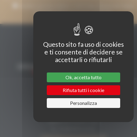
Accetto che il mio indirizzo e-mail venga utilizzato per inviare
messaggi relativi a Grenaches du Monde.
Questo sito fa uso di cookies
e ti consente di decidere se
accettarli o rifiutarli
Ok, accetta tutto
Rifiuta tutti i cookie
CONTATTI
Personalizza
Secrétariat Grenaches du Monde
19, Avenue de Grande Bretagne BP649
66006 PERPIGNAN cedex
33 (0)4 68 51 21 22
contact@grenachesdumonde.com