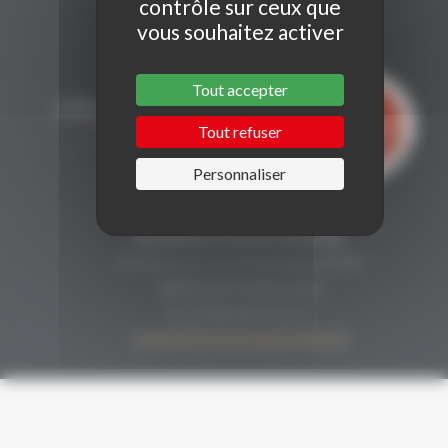
contrôle sur ceux que
vous souhaitez activer
Tout accepter
Tout refuser
Personnaliser
CONTACT
Secrétariat Grenaches du Monde
19, Avenue de Grande Bretagne BP649
66006 PERPIGNAN cedex
33 (0)4 68 51 21 22
contact@grenachesdumonde.com