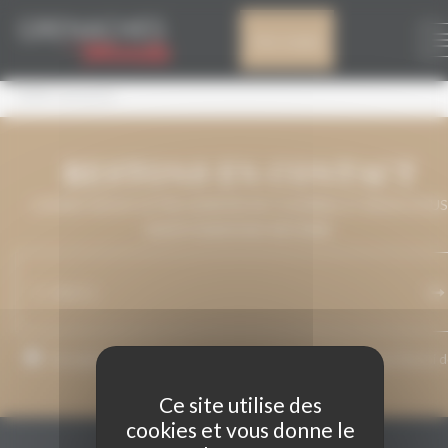
Panneau de gestion des cookies
100% GRENACHE
Mon compte
100% Grenache
RESTONS EN CONTACT
LAISSEZ-NOUS VOTRE ADRESSE DE COURRIEL ET NOUS VOUS
MAINTIENDRONS INFORMÉ.
J’accepte que mon adresse de courriel soit utilisée pour l’envoi 
messages relatifs à Grenaches du Monde.
Ce site utilise des
cookies et vous donne le