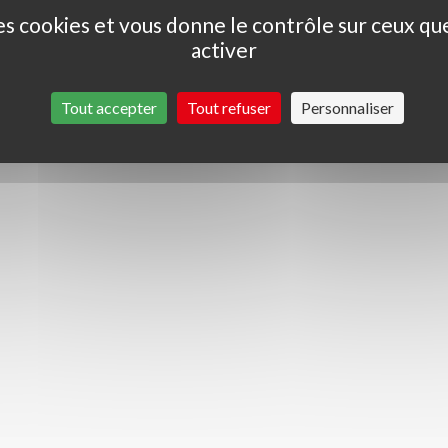
des cookies et vous donne le contrôle sur ceux q
1
activer
6
c
Tout accepter
Tout refuser
Personnaliser