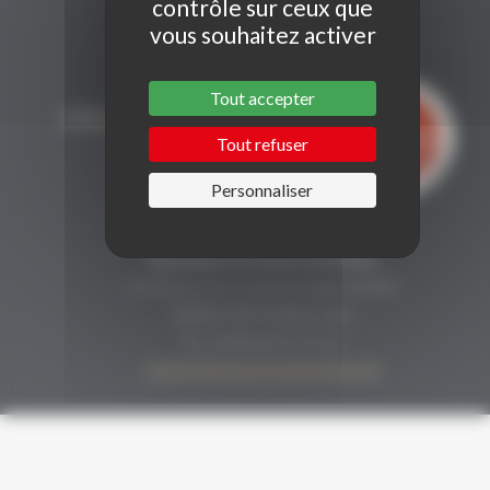
contrôle sur ceux que
vous souhaitez activer
Tout accepter
Tout refuser
Personnaliser
CONTACT
Secrétariat Grenaches du Monde
19, Avenue de Grande Bretagne BP649
66006 PERPIGNAN cedex
33 (0)4 68 51 21 22
contact@grenachesdumonde.com