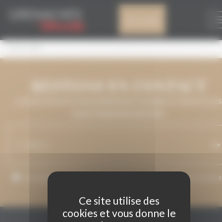
Panneau de gestion des cookies
ANAIS 2025
Mon compte
Anais 2025
RESTONS EN CONTACT
LAISSEZ-NOUS VOTRE ADRESSE DE COURRIEL ET NOUS VOUS
MAINTIENDRONS INFORMÉ.
J’accepte que mon adresse de courriel soit utilisée pour l’envoi 
messages relatifs à Grenaches du Monde.
Ce site utilise des
cookies et vous donne le