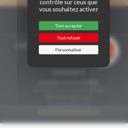
contrôle sur ceux que
vous souhaitez activer
Tout accepter
Tout refuser
Personnaliser
CONTACT
Secrétariat Grenaches du Monde
19, Avenue de Grande Bretagne BP649
66006 PERPIGNAN cedex
33 (0)4 68 51 21 22
contact@grenachesdumonde.com