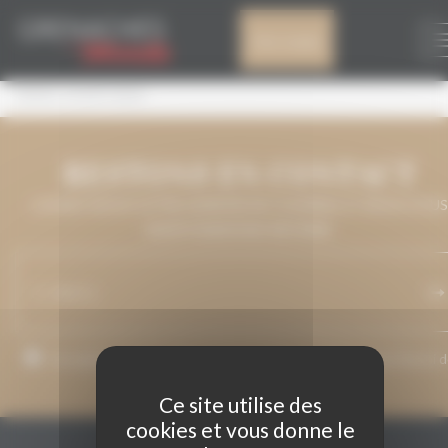
Panneau de gestion des cookies
ANHEL D’EMPORDÀ
Mon compte
ANHEL D’EMPORDÀ
RESTONS EN CONTACT
LAISSEZ-NOUS VOTRE ADRESSE DE COURRIEL ET NOUS VOUS
MAINTIENDRONS INFORMÉ.
J’accepte que mon adresse de courriel soit utilisée pour l’envoi 
messages relatifs à Grenaches du Monde.
Ce site utilise des
cookies et vous donne le