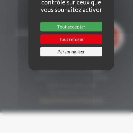
contrôle sur ceux que
vous souhaitez activer
Tout accepter
Tout refuser
Personnaliser
CONTACT
Secrétariat Grenaches du Monde
19, Avenue de Grande Bretagne BP649
66006 PERPIGNAN cedex
33 (0)4 68 51 21 22
contact@grenachesdumonde.com