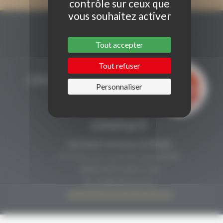
contrôle sur ceux que
vous souhaitez activer
Tout accepter
Tout refuser
Personnaliser
CONTACT
Secrétariat Grenaches du Monde
19, Avenue de Grande Bretagne BP649
66006 PERPIGNAN cedex
33 (0)4 68 51 21 22
contact@grenachesdumonde.com