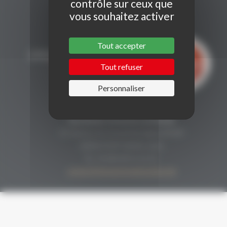
contrôle sur ceux que
vous souhaitez activer
Tout accepter
Tout refuser
Personnaliser
CONTACT
Secrétariat Grenaches du Monde
19, Avenue de Grande Bretagne BP649
66006 PERPIGNAN cedex
33 (0)4 68 51 21 22
contact@grenachesdumonde.com