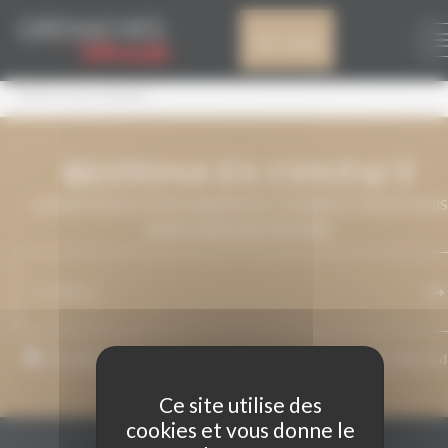
Panneau de gestion des cookies
ANIMA L’AVI ARRUF
Mon compte
ANIMA L’AVI ARRUFI
RESTONS EN CONTACT
LAISSEZ-NOUS VOTRE ADRESSE DE COURRIEL ET NOUS VOUS
MAINTIENDRONS INFORMÉ.
J’accepte que mon adresse de courriel soit utilisée pour l’envoi 
messages relatifs à Grenaches du Monde.
Ce site utilise des
cookies et vous donne le