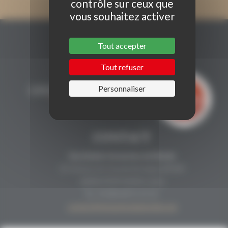
contrôle sur ceux que
vous souhaitez activer
Tout accepter
Tout refuser
Personnaliser
CONTACT
Secrétariat Grenaches du Monde
19, Avenue de Grande Bretagne BP649
66006 PERPIGNAN cedex
33 (0)4 68 51 21 22
contact@grenachesdumonde.com