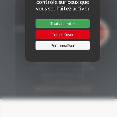
contrôle sur ceux que
vous souhaitez activer
Tout accepter
Tout refuser
Personnaliser
CONTACT
Secrétariat Grenaches du Monde
19, Avenue de Grande Bretagne BP649
66006 PERPIGNAN cedex
33 (0)4 68 51 21 22
contact@grenachesdumonde.com