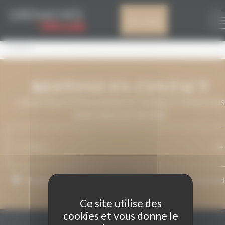
Panneau de gestion des cookies
CINABRO
Mon compte
Cinabro
RESTONS EN CONTACT
LAISSEZ-NOUS VOTRE ADRESSE DE COURRIEL ET NOUS VOUS
MAINTIENDRONS INFORMÉ.
J’accepte que mon adresse de courriel soit utilisée pour l’envoi 
messages relatifs à Grenaches du Monde.
Ce site utilise des
cookies et vous donne le