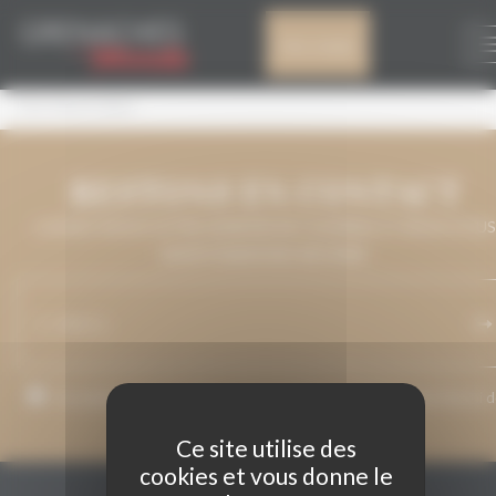
Panneau de gestion des cookies
DO TERRA ALTA
Mon compte
Clot d’encís blanc
RESTONS EN CONTACT
LAISSEZ-NOUS VOTRE ADRESSE DE COURRIEL ET NOUS VOUS
MAINTIENDRONS INFORMÉ.
J’accepte que mon adresse de courriel soit utilisée pour l’envoi 
messages relatifs à Grenaches du Monde.
Ce site utilise des
cookies et vous donne le