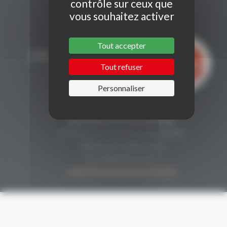
contrôle sur ceux que
vous souhaitez activer
Tout accepter
Tout refuser
Personnaliser
CONTACT
Secrétariat Grenaches du Monde
19, Avenue de Grande Bretagne BP649
66006 PERPIGNAN cedex
33 (0)4 68 51 21 22
contact@grenachesdumonde.com