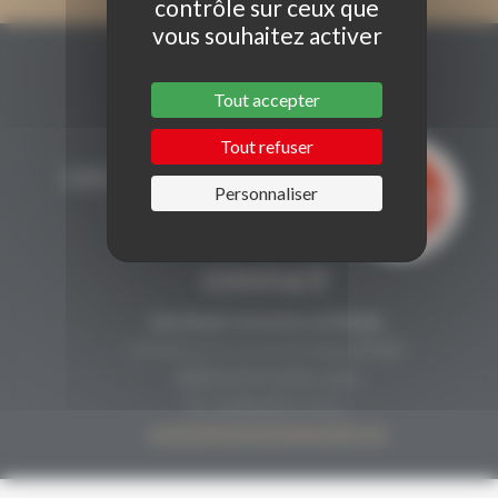
contrôle sur ceux que
vous souhaitez activer
Tout accepter
Tout refuser
Personnaliser
CONTACT
Secrétariat Grenaches du Monde
19, Avenue de Grande Bretagne BP649
66006 PERPIGNAN cedex
33 (0)4 68 51 21 22
contact@grenachesdumonde.com