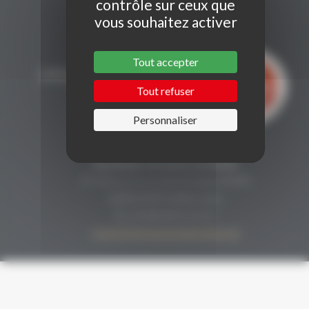
contrôle sur ceux que
vous souhaitez activer
Tout accepter
Tout refuser
Personnaliser
CONTACT
Secrétariat Grenaches du Monde
19, Avenue de Grande Bretagne BP649
66006 PERPIGNAN cedex
33 (0)4 68 51 21 22
contact@grenachesdumonde.com