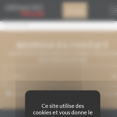
Panneau de gestion des cookies
CUVEE 30 ANS
Mon compte
CUVEE 30 ANS
RESTONS EN CONTACT
LAISSEZ-NOUS VOTRE ADRESSE DE COURRIEL ET NOUS VOUS
MAINTIENDRONS INFORMÉ.
J’accepte que mon adresse de courriel soit utilisée pour l’envoi 
messages relatifs à Grenaches du Monde.
Ce site utilise des
cookies et vous donne le