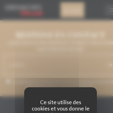
Panneau de gestion des cookies
DO CALATAYUD
Mon compte
RESTONS EN CONTACT
LAISSEZ-NOUS VOTRE ADRESSE DE COURRIEL ET NOUS VOUS
MAINTIENDRONS INFORMÉ.
J’accepte que mon adresse de courriel soit utilisée pour l’envoi 
messages relatifs à Grenaches du Monde.
Ce site utilise des
cookies et vous donne le