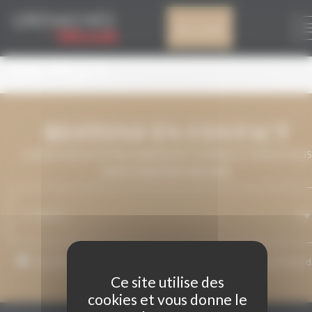
Panneau de gestion des cookies
DO CAMPO DE
Mon compte
BORJA
RESTONS EN CONTACT
LAISSEZ-NOUS VOTRE ADRESSE DE COURRIEL ET NOUS VOUS
MAINTIENDRONS INFORMÉ.
J’accepte que mon adresse de courriel soit utilisée pour l’envoi 
messages relatifs à Grenaches du Monde.
Ce site utilise des
cookies et vous donne le