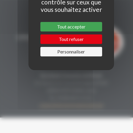
contrôle sur ceux que
vous souhaitez activer
Tout accepter
Tout refuser
Personnaliser
CONTACT
Secrétariat Grenaches du Monde
19, Avenue de Grande Bretagne BP649
66006 PERPIGNAN cedex
33 (0)4 68 51 21 22
contact@grenachesdumonde.com