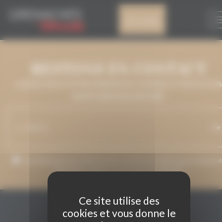
Panneau de gestion des cookies
DO CARIÑENA
Mon compte
RESTONS EN CONTACT
LAISSEZ-NOUS VOTRE ADRESSE DE COURRIEL ET NOUS VOUS
MAINTIENDRONS INFORMÉ.
J’accepte que mon adresse de courriel soit utilisée pour l’envoi 
messages relatifs à Grenaches du Monde.
Ce site utilise des
cookies et vous donne le