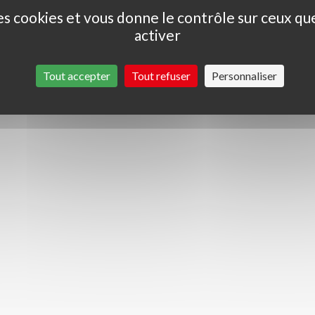
des cookies et vous donne le contrôle sur ceux q
1
activer
6
c
Tout accepter
Tout refuser
Personnaliser