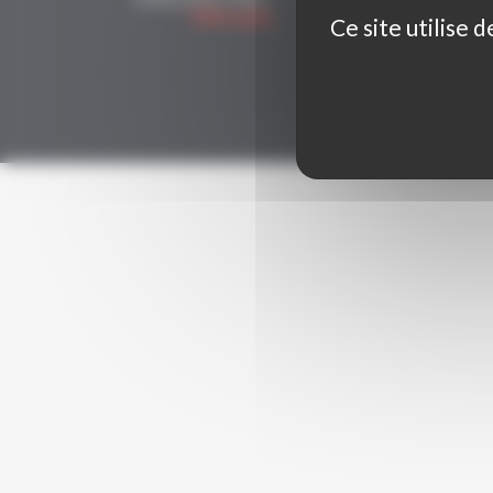
Ce site utilise 