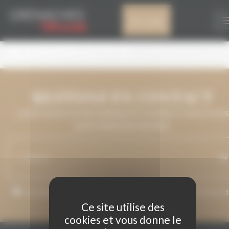
Panneau de gestion des cookies
DOC CANNONAU DI
Mon compte
SARDEGNA
RESTONS EN CONTACT
LAISSEZ-NOUS VOTRE ADRESSE DE COURRIEL ET NOUS VOUS
MAINTIENDRONS INFORMÉ.
J’accepte que mon adresse de courriel soit utilisée pour l’envoi 
messages relatifs à Grenaches du Monde.
Ce site utilise des
cookies et vous donne le