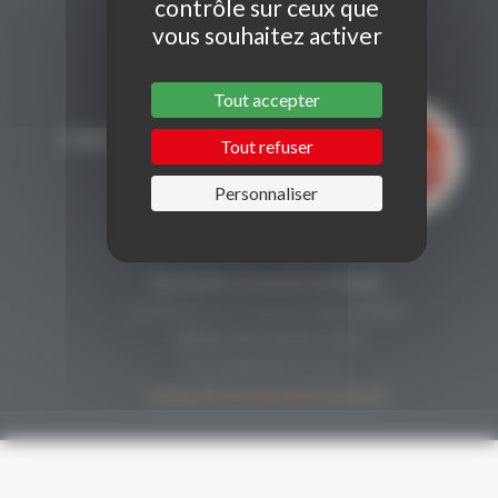
contrôle sur ceux que
vous souhaitez activer
Tout accepter
Tout refuser
Personnaliser
CONTACT
Secrétariat Grenaches du Monde
19, Avenue de Grande Bretagne BP649
66006 PERPIGNAN cedex
33 (0)4 68 51 21 22
contact@grenachesdumonde.com