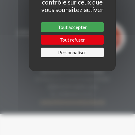
contrôle sur ceux que
vous souhaitez activer
Tout accepter
Tout refuser
Personnaliser
CONTACT
Secrétariat Grenaches du Monde
19, Avenue de Grande Bretagne BP649
66006 PERPIGNAN cedex
33 (0)4 68 51 21 22
contact@grenachesdumonde.com