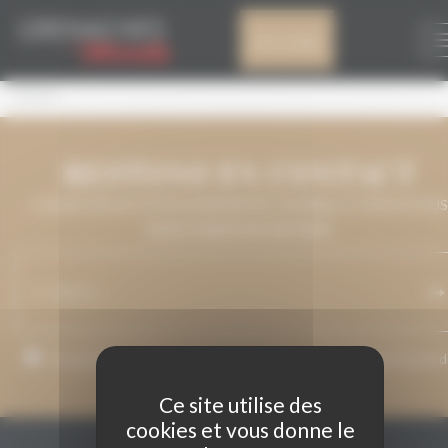
Panneau de gestion des cookies
EMINAS
Mon compte
Eminas
RESTONS EN CONTACT
LAISSEZ-NOUS VOTRE ADRESSE DE COURRIEL ET NOUS VOUS
MAINTIENDRONS INFORMÉ.
J’accepte que mon adresse de courriel soit utilisée pour l’envoi 
messages relatifs à Grenaches du Monde.
Ce site utilise des
cookies et vous donne le