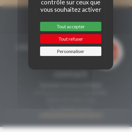
contrôle sur ceux que
vous souhaitez activer
Tout accepter
Tout refuser
Personnaliser
CONTACT
Secrétariat Grenaches du Monde
19, Avenue de Grande Bretagne BP649
66006 PERPIGNAN cedex
33 (0)4 68 51 21 22
contact@grenachesdumonde.com