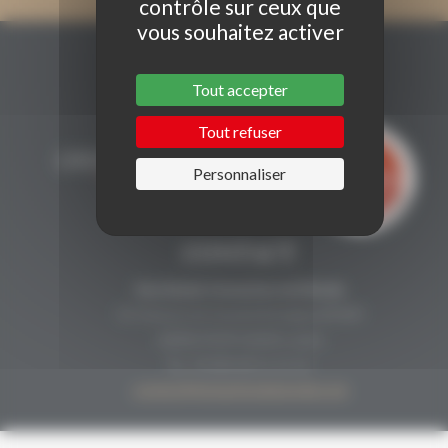
contrôle sur ceux que
vous souhaitez activer
Tout accepter
Tout refuser
Personnaliser
CONTACT
Secrétariat Grenaches du Monde
19, Avenue de Grande Bretagne BP649
66006 PERPIGNAN cedex
33 (0)4 68 51 21 22
contact@grenachesdumonde.com