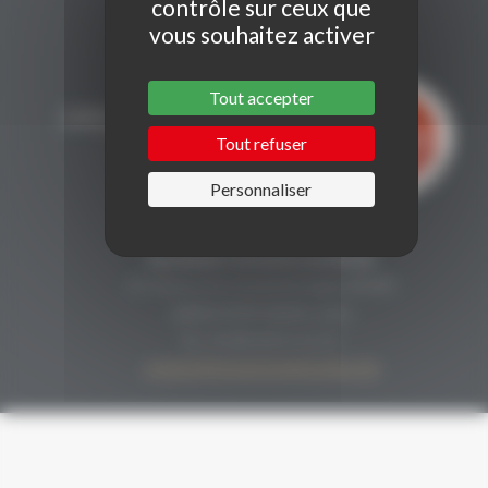
contrôle sur ceux que
vous souhaitez activer
Tout accepter
Tout refuser
Personnaliser
CONTACT
Secrétariat Grenaches du Monde
19, Avenue de Grande Bretagne BP649
66006 PERPIGNAN cedex
33 (0)4 68 51 21 22
contact@grenachesdumonde.com