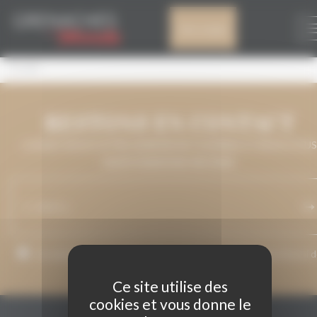
Panneau de gestion des cookies
VINO VARIETAL
Mon compte
Evodia
RESTONS EN CONTACT
LAISSEZ-NOUS VOTRE ADRESSE DE COURRIEL ET NOUS VOUS
MAINTIENDRONS INFORMÉ.
J’accepte que mon adresse de courriel soit utilisée pour l’envoi 
messages relatifs à Grenaches du Monde.
Ce site utilise des
cookies et vous donne le