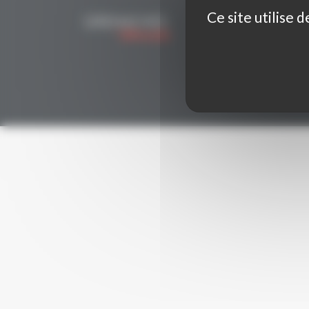
Ce site utilise 