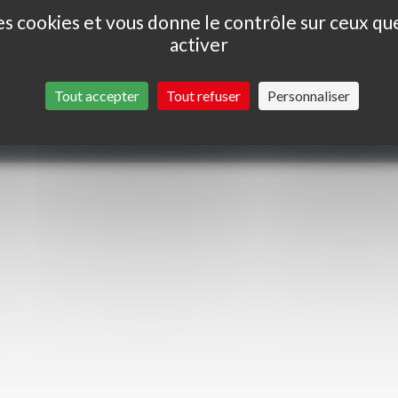
des cookies et vous donne le contrôle sur ceux q
Se
activer
1
6
Tout accepter
Tout refuser
Personnaliser
c