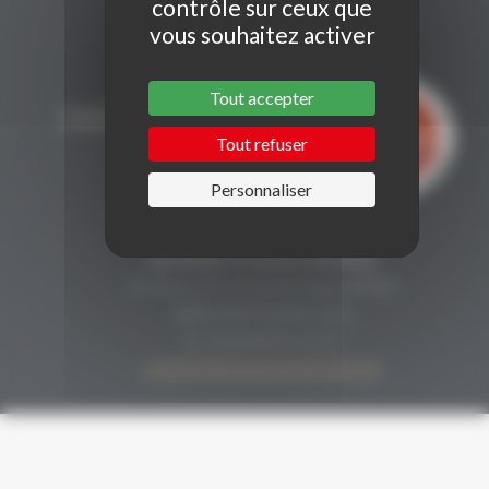
contrôle sur ceux que
vous souhaitez activer
Tout accepter
Tout refuser
Personnaliser
CONTACT
Secrétariat Grenaches du Monde
19, Avenue de Grande Bretagne BP649
66006 PERPIGNAN cedex
33 (0)4 68 51 21 22
contact@grenachesdumonde.com