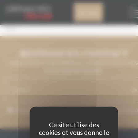
Panneau de gestion des cookies
IGT DELL’UMBRIA
Mon compte
GAMY
RESTONS EN CONTACT
LAISSEZ-NOUS VOTRE ADRESSE DE COURRIEL ET NOUS VOUS
MAINTIENDRONS INFORMÉ.
J’accepte que mon adresse de courriel soit utilisée pour l’envoi 
messages relatifs à Grenaches du Monde.
Ce site utilise des
cookies et vous donne le