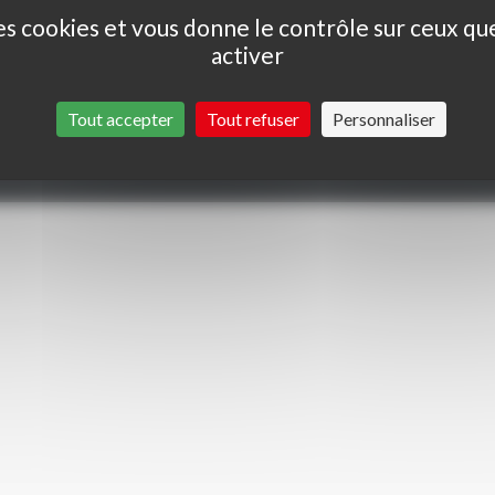
des cookies et vous donne le contrôle sur ceux q
Se
activer
1
6
Tout accepter
Tout refuser
Personnaliser
c