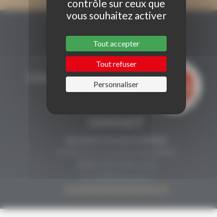
contrôle sur ceux que
vous souhaitez activer
Tout accepter
Tout refuser
Personnaliser
CONTACT
Secrétariat Grenaches du Monde
19, Avenue de Grande Bretagne BP649
66006 PERPIGNAN cedex
33 (0)4 68 51 21 22
contact@grenachesdumonde.com